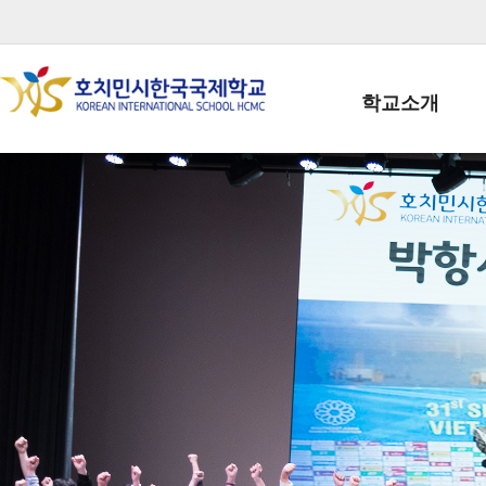
학교소개
학교장인사말
학생회장인사말
학교상징
학교연혁
학교 CI
교직원현황
학생현황
위치/전화
전경사진