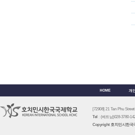
HOME
개
[72908] 21 Tan Phu St
Tel
: (베트남)028-3780-142
Copyright 호치민시한국국제학