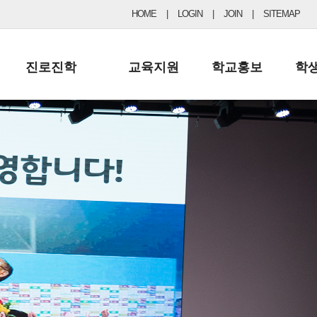
HOME
|
LOGIN
|
JOIN
|
SITEMAP
진로진학
교육지원
학교홍보
학
공지사항 및 입시자료
행정실
보도자료
초등
진로교육
학교 이사회
협력기관현황
중등
드림레터
학교운영위원회
포토갤러리
리
학교발전기금
학교 브로셔
학교건축기금
학교 홍보채널