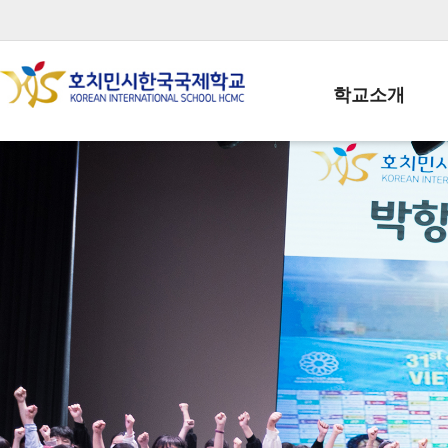
학교소개
학교장인사말
학생회장인사말
학교상징
학교연혁
학교 CI
교직원현황
학생현황
위치/전화
전경사진