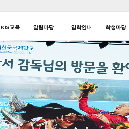
KIS교육
알림마당
입학안내
학생마당
교육목표
공지사항
전편입 전형 안내
학생생활규정
교육과정
가정통신문
전편입 공지사항
봉사활동
학사일정
납부금 안내
전-편입 서류양식
학교신문
일과시간표
주간학습안내
전출 안내
자율진로동아
재외교육기관장
스쿨버스 운행 안내
입학금/수업료
유초등 소식지
성과평가자료
급식안내
교복구입안내
서식자료실
정보공개
학부모방