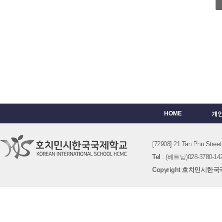
HOME
개
[72908] 21 Tan Phu St
Tel
: (베트남)028-3780-142
Copyright 호치민시한국국제학