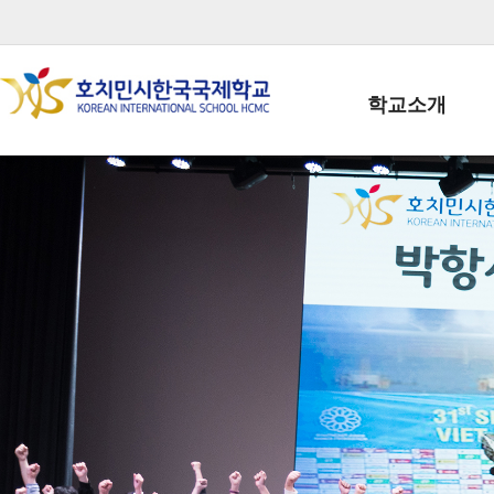
학교소개
학교장인사말
학생회장인사말
학교상징
학교연혁
학교 CI
교직원현황
학생현황
위치/전화
전경사진