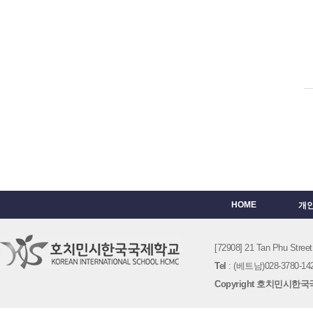
HOME
개
[72908] 21 Tan Phu St
Tel
: (베트남)028-3780-142
Copyright 호치민시한국국제학