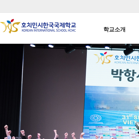
학교소개
학교장인사말
학생회장인사말
학교상징
학교연혁
학교 CI
교직원현황
학생현황
위치/전화
전경사진