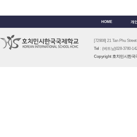
HOME
개
[72908] 21 Tan Phu St
Tel
: (베트남)028-3780-142
Copyright 호치민시한국국제학