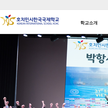
학교소개
학교장인사말
학생회장인사말
학교상징
학교연혁
학교 CI
교직원현황
학생현황
위치/전화
전경사진