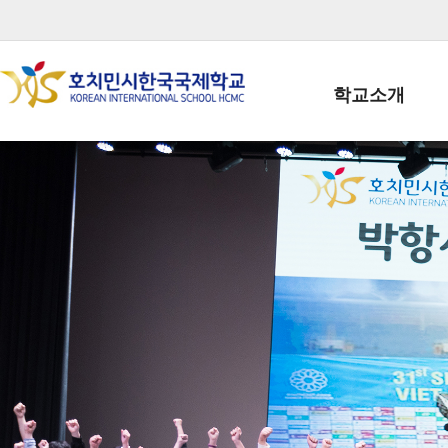
학교소개
학교장인사말
학생회장인사말
학교상징
학교연혁
학교 CI
교직원현황
학생현황
위치/전화
전경사진