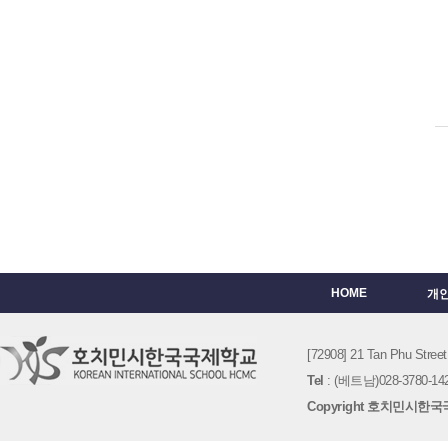
HOME
개
[72908] 21 Tan Phu St
Tel
: (베트남)028-3780-142
Copyright 호치민시한국국제학