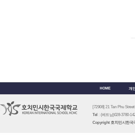
HOME
개
[72908] 21 Tan Phu St
Tel
: (베트남)028-3780-142
Copyright 호치민시한국국제학