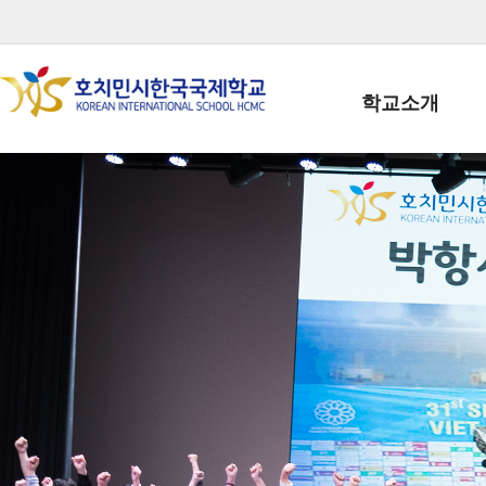
학교소개
학교장인사말
학생회장인사말
학교상징
학교연혁
학교 CI
교직원현황
학생현황
위치/전화
전경사진