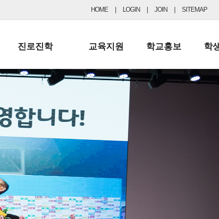
HOME
|
LOGIN
|
JOIN
|
SITEMAP
진로진학
교육지원
학교홍보
학
공지사항 및 입시자료
행정실
보도자료
초등
진로교육
학교 이사회
협력기관현황
중등
드림레터
학교운영위원회
포토갤러리
리
학교발전기금
학교 브로셔
학교건축기금
학교 홍보채널