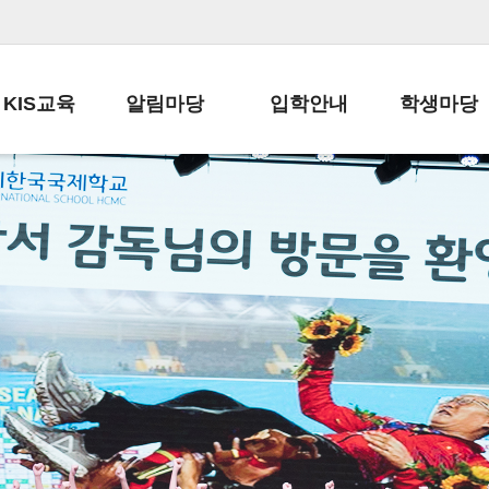
KIS교육
알림마당
입학안내
학생마당
교육목표
공지사항
전편입 전형 안내
학생생활규정
교육과정
가정통신문
전편입 공지사항
봉사활동
학사일정
납부금 안내
전-편입 서류양식
학교신문
일과시간표
주간학습안내
전출 안내
자율진로동아
재외교육기관장
스쿨버스 운행 안내
입학금/수업료
유초등 소식지
성과평가자료
급식안내
교복구입안내
서식자료실
정보공개
학부모방