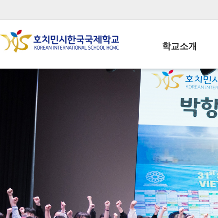
학교소개
학교장인사말
학생회장인사말
학교상징
학교연혁
학교 CI
교직원현황
학생현황
위치/전화
전경사진