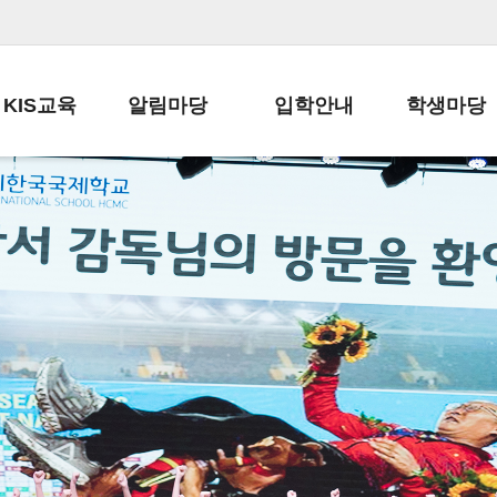
KIS교육
알림마당
입학안내
학생마당
교육목표
공지사항
전편입 전형 안내
학생생활규정
교육과정
가정통신문
전편입 공지사항
봉사활동
학사일정
납부금 안내
전-편입 서류양식
학교신문
일과시간표
주간학습안내
전출 안내
자율진로동아
재외교육기관장
스쿨버스 운행 안내
입학금/수업료
유초등 소식지
성과평가자료
급식안내
교복구입안내
서식자료실
정보공개
학부모방