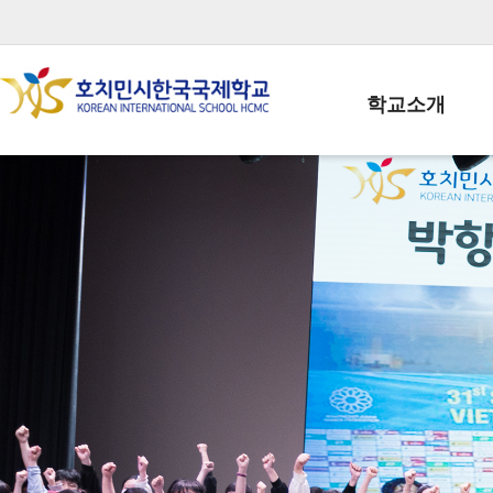
학교소개
학교장인사말
학생회장인사말
학교상징
학교연혁
학교 CI
교직원현황
학생현황
위치/전화
전경사진