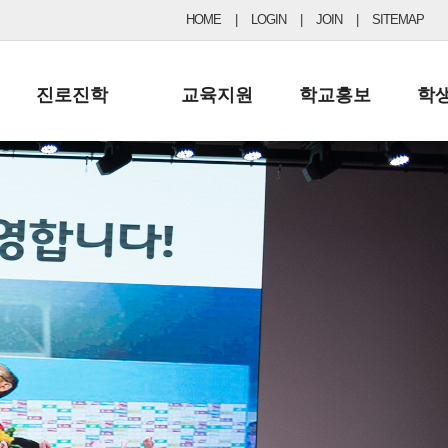
HOME
|
LOGIN
|
JOIN
|
SITEMAP
진로진학
교육지원
학교홍보
학
공지사항 및 입시자료
행정실
보도자료
초등
진로교육
학교 이사회
협력기관현황
중등
드림레터
학교운영위원회
포토갤러리
리
학교발전기금
학교 브로셔
학교건축기금
학교 홍보채널