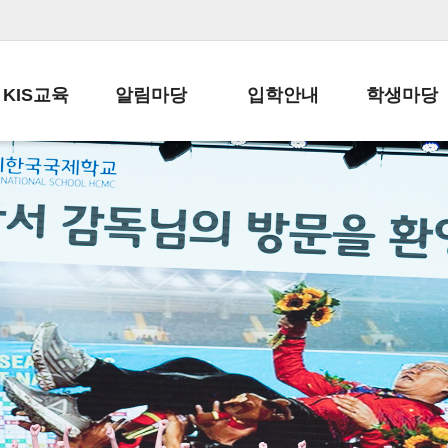
KIS교육
알림마당
입학안내
학생마당
교육목표
공지사항
전편입 전형 안내
학생생활규정
교육과정
가정통신문
전편입 공지사항
봉사활동
학사일정
납부금 안내
전-편입 서류양식
학교신문
일과시간표
주간학습안내
전출 안내
자율진로동아
재외교육기관장
스쿨버스 운행 안내
입학금/수업료
유초등 소식지
성과평가자료
급식안내
교복구입안내
서식자료실
정보공개
학부모방