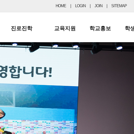
HOME
|
LOGIN
|
JOIN
|
SITEMAP
진로진학
교육지원
학교홍보
학
공지사항 및 입시자료
행정실
보도자료
초등
진로교육
학교 이사회
협력기관현황
중등
드림레터
학교운영위원회
포토갤러리
리
학교발전기금
학교 브로셔
학교건축기금
학교 홍보채널