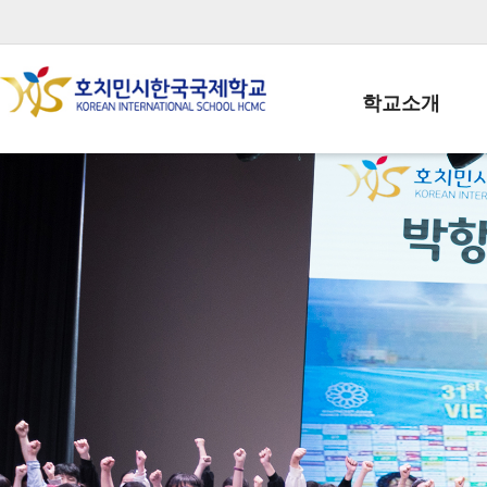
학교소개
학교장인사말
학생회장인사말
학교상징
학교연혁
학교 CI
교직원현황
학생현황
위치/전화
전경사진