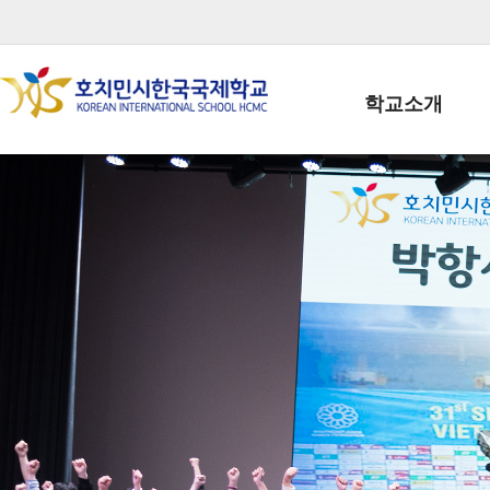
학교소개
학교장인사말
학생회장인사말
학교상징
학교연혁
학교 CI
교직원현황
학생현황
위치/전화
전경사진