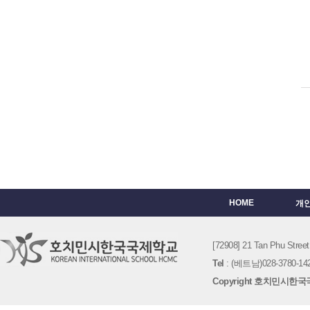
HOME
개
[72908] 21 Tan Phu St
Tel
: (베트남)028-3780-142
Copyright 호치민시한국국제학