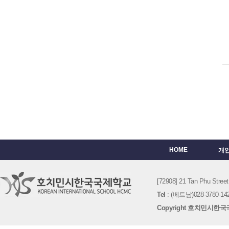
HOME
개
[72908] 21 Tan Phu St
Tel
: (베트남)028-3780-142
Copyright 호치민시한국국제학