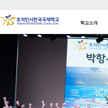
학교소개
학교장인사말
학생회장인사말
학교상징
학교연혁
학교 CI
교직원현황
학생현황
위치/전화
전경사진