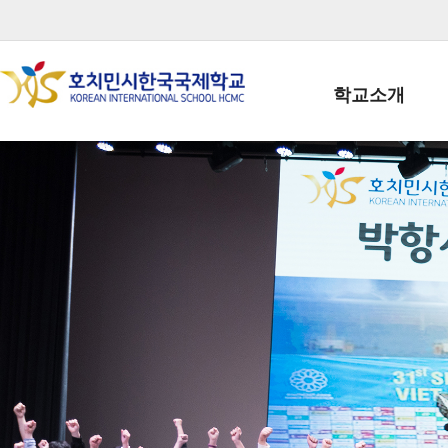
학교소개
학교장인사말
학생회장인사말
학교상징
학교연혁
학교 CI
교직원현황
학생현황
위치/전화
전경사진