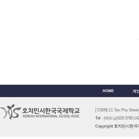
HOME
개
[72908] 21 Tan Phu St
Tel
: (베트남)028-3780-142
Copyright 호치민시한국국제학