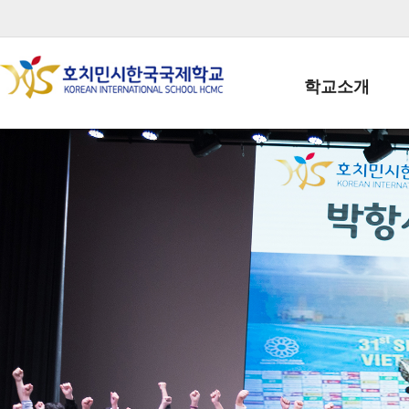
학교소개
학교장인사말
학생회장인사말
학교상징
학교연혁
학교 CI
교직원현황
학생현황
위치/전화
전경사진