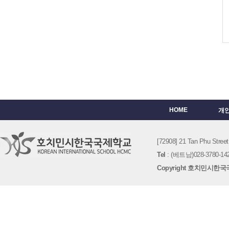
HOME
개
[72908] 21 Tan Phu St
Tel
: (베트남)028-3780-142
Copyright 호치민시한국국제학