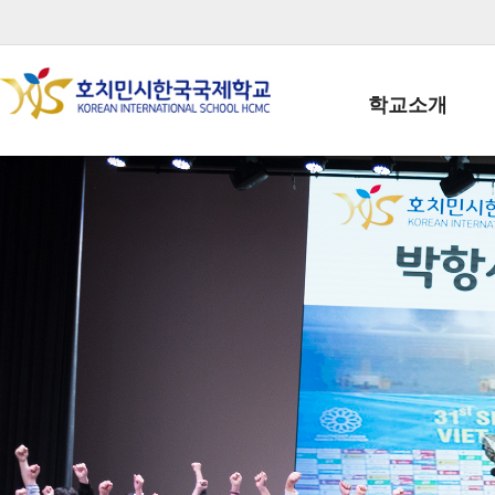
학교소개
학교장인사말
학생회장인사말
학교상징
학교연혁
학교 CI
교직원현황
학생현황
위치/전화
전경사진