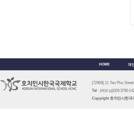
HOME
개
[72908] 21 Tan Phu St
Tel
: (베트남)028-3780-142
Copyright 호치민시한국국제학