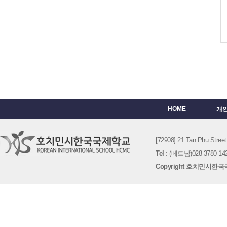
HOME
개
[72908] 21 Tan Phu St
Tel
: (베트남)028-3780-142
Copyright 호치민시한국국제학