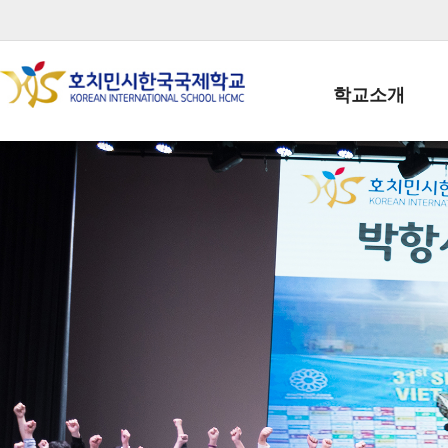
학교소개
학교장인사말
학생회장인사말
학교상징
학교연혁
학교 CI
교직원현황
학생현황
위치/전화
전경사진