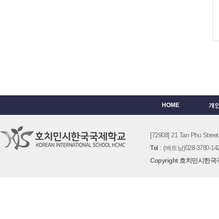
HOME
개
[72908] 21 Tan Phu St
Tel
: (베트남)028-3780-142
Copyright 호치민시한국국제학