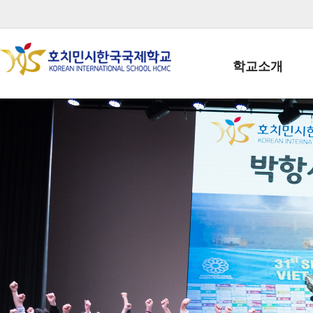
학교소개
학교장인사말
학생회장인사말
학교상징
학교연혁
학교 CI
교직원현황
학생현황
위치/전화
전경사진