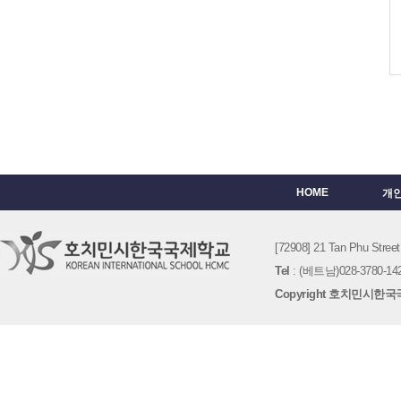
HOME
개
[72908] 21 Tan Phu St
Tel
: (베트남)028-3780-142
Copyright 호치민시한국국제학