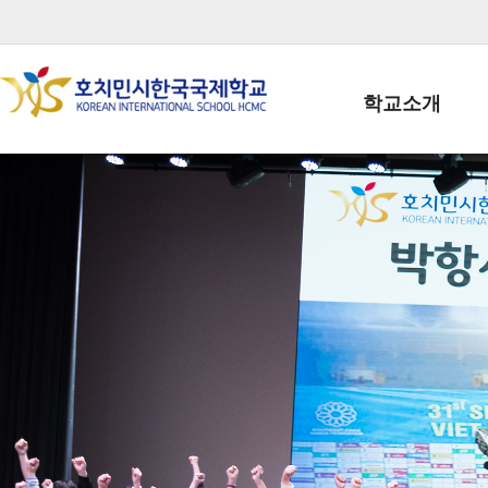
학교소개
학교장인사말
학생회장인사말
학교상징
학교연혁
학교 CI
교직원현황
학생현황
위치/전화
전경사진