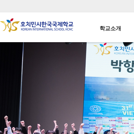
학교소개
학교장인사말
학생회장인사말
학교상징
학교연혁
학교 CI
교직원현황
학생현황
위치/전화
전경사진