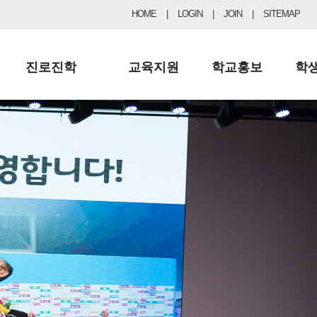
HOME
|
LOGIN
|
JOIN
|
SITEMAP
진로진학
교육지원
학교홍보
학
공지사항 및 입시자료
행정실
보도자료
초등
진로교육
학교 이사회
협력기관현황
중등
드림레터
학교운영위원회
포토갤러리
리
학교발전기금
학교 브로셔
학교건축기금
학교 홍보채널