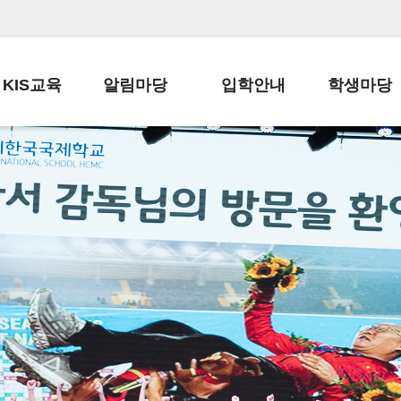
KIS교육
알림마당
입학안내
학생마당
교육목표
공지사항
전편입 전형 안내
학생생활규정
교육과정
가정통신문
전편입 공지사항
봉사활동
학사일정
납부금 안내
전-편입 서류양식
학교신문
일과시간표
주간학습안내
전출 안내
자율진로동아
재외교육기관장
스쿨버스 운행 안내
입학금/수업료
유초등 소식지
성과평가자료
급식안내
교복구입안내
서식자료실
정보공개
학부모방