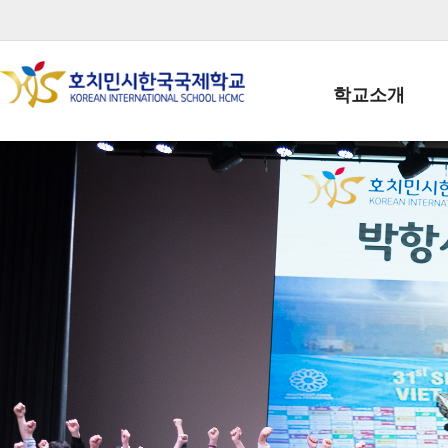
학교소개
학교장인사말
학생회장인사말
학교상징
학교연혁
학교 CI
교직원현황
학생현황
위치/전화
전경사진