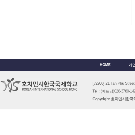
HOME
개
[72908] 21 Tan Phu St
Tel
: (베트남)028-3780-142
Copyright 호치민시한국국제학