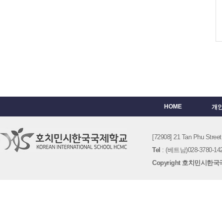
HOME
개
[72908] 21 Tan Phu St
Tel
: (베트남)028-3780-142
Copyright 호치민시한국국제학