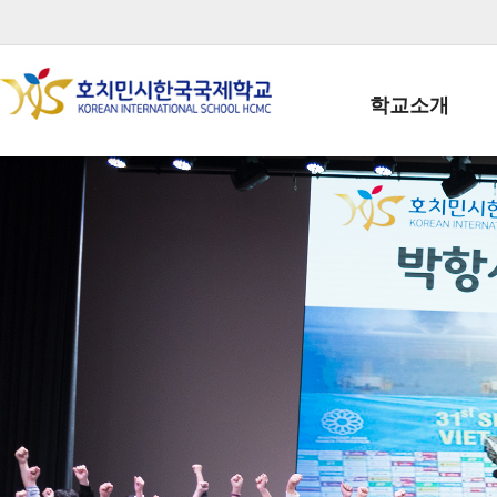
학교소개
학교장인사말
학생회장인사말
학교상징
학교연혁
학교 CI
교직원현황
학생현황
위치/전화
전경사진