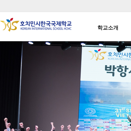
학교소개
학교장인사말
학생회장인사말
학교상징
학교연혁
학교 CI
교직원현황
학생현황
위치/전화
전경사진