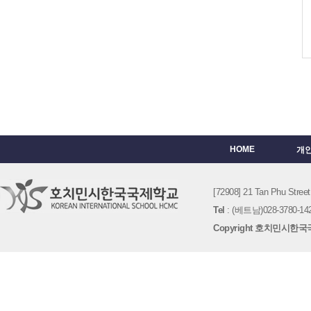
HOME
개
[72908] 21 Tan Phu St
Tel
: (베트남)028-3780-142
Copyright 호치민시한국국제학