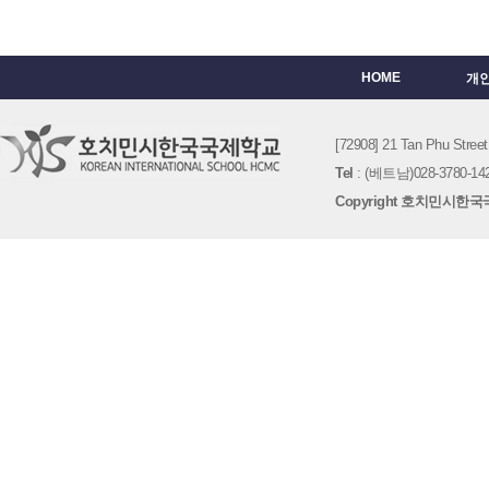
HOME
개
[72908] 21 Tan Phu St
Tel
: (베트남)028-3780-142
Copyright 호치민시한국국제학