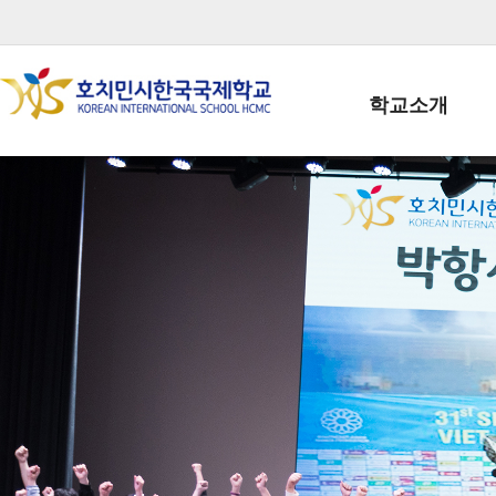
학교소개
학교장인사말
학생회장인사말
학교상징
학교연혁
학교 CI
교직원현황
학생현황
위치/전화
전경사진