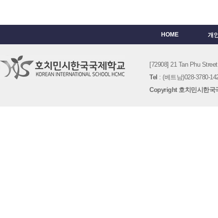
HOME
개
[72908] 21 Tan Phu St
Tel
: (베트남)028-3780-142
Copyright 호치민시한국국제학