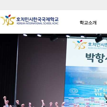
학교소개
학교장인사말
학생회장인사말
학교상징
학교연혁
학교 CI
교직원현황
학생현황
위치/전화
전경사진