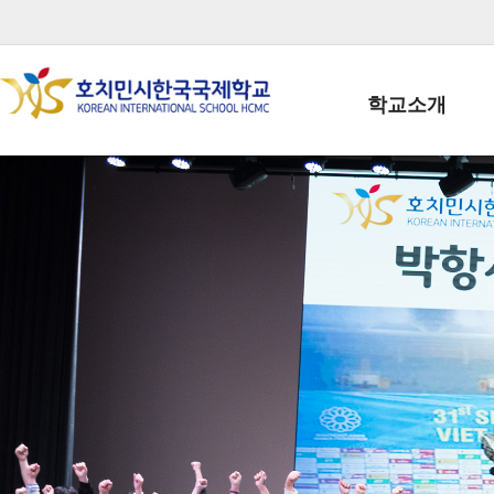
학교소개
학교장인사말
학생회장인사말
학교상징
학교연혁
학교 CI
교직원현황
학생현황
위치/전화
전경사진