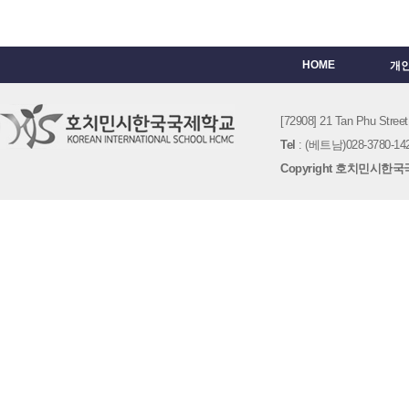
HOME
개
[72908] 21 Tan Phu St
Tel
: (베트남)028-3780-142
Copyright 호치민시한국국제학