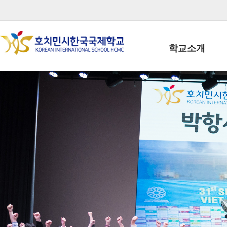
학교소개
학교장인사말
학생회장인사말
학교상징
학교연혁
학교 CI
교직원현황
학생현황
위치/전화
전경사진