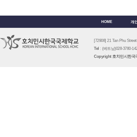
HOME
개
[72908] 21 Tan Phu St
Tel
: (베트남)028-3780-142
Copyright 호치민시한국국제학