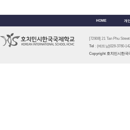
HOME
개
[72908] 21 Tan Phu St
Tel
: (베트남)028-3780-142
Copyright 호치민시한국국제학