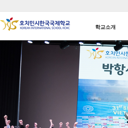
학교소개
학교장인사말
학생회장인사말
학교상징
학교연혁
학교 CI
교직원현황
학생현황
위치/전화
전경사진