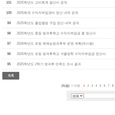
101
2025학년도 교비회계 결산서 공개
100
2025회계 수익자부담경비 정산 내역 공개
99
2025학년도 졸업앨범 구입 정산 내역 공개
98
2025학년도 중등 방과후학교 수익자부담금 총 정산서
97
2026학년도 초등 예체능방과후부 운영 계획(게시용)
96
2025학년도 초등 방과후학교 겨울방학 수익자부담금 정산서
95
2025학년도 2학기 방과후 만족도 조사 결과
[처음]
◁ 이전
|
1
|
2
|
3
|
4
|
5
|
6
|
7
|
8