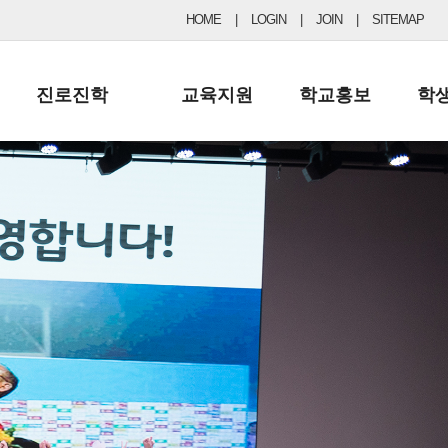
HOME
|
LOGIN
|
JOIN
|
SITEMAP
진로진학
교육지원
학교홍보
학
공지사항 및 입시자료
행정실
보도자료
초등
진로교육
학교 이사회
협력기관현황
중등
드림레터
학교운영위원회
포토갤러리
리
학교발전기금
학교 브로셔
학교건축기금
학교 홍보채널