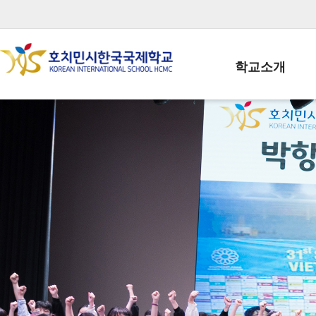
학교소개
학교장인사말
학생회장인사말
학교상징
학교연혁
학교 CI
교직원현황
학생현황
위치/전화
전경사진