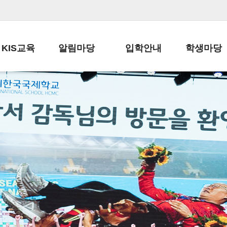
KIS교육
알림마당
입학안내
학생마당
교육목표
공지사항
전편입 전형 안내
학생생활규정
교육과정
가정통신문
전편입 공지사항
봉사활동
학사일정
납부금 안내
전-편입 서류양식
학교신문
일과시간표
주간학습안내
전출 안내
자율진로동아
재외교육기관장
스쿨버스 운행 안내
입학금/수업료
유초등 소식지
성과평가자료
급식안내
교복구입안내
서식자료실
정보공개
학부모방