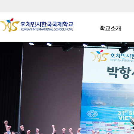
학교소개
학교장인사말
학생회장인사말
학교상징
학교연혁
학교 CI
교직원현황
학생현황
위치/전화
전경사진