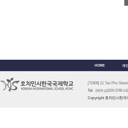
HOME
개
[72908] 21 Tan Phu St
Tel
: (베트남)028-3780-142
Copyright 호치민시한국국제학