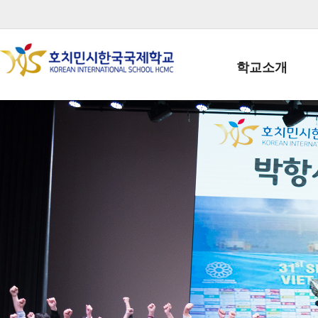
학교소개
학교장인사말
학생회장인사말
학교상징
학교연혁
학교 CI
교직원현황
학생현황
위치/전화
전경사진