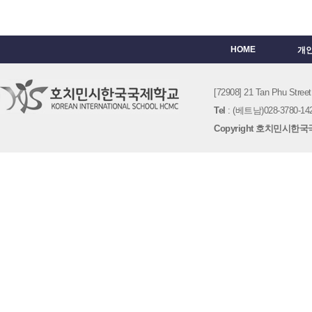
HOME
개
[72908] 21 Tan Phu St
Tel
: (베트남)028-3780-142
Copyright 호치민시한국국제학