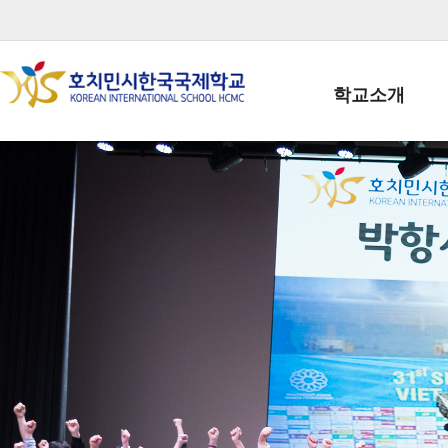
학교소개
학교장인사말
학생회장인사말
학교상징
학교연혁
학교 CI
교직원현황
학생현황
위치/전화
전경사진