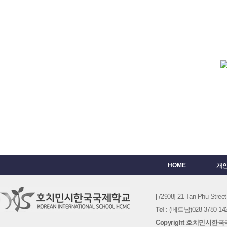
HOME
개
[72908] 21 Tan Phu St
Tel
: (베트남)028-3780-142
Copyright 호치민시한국국제학