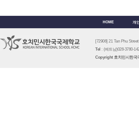
HOME
개
[72908] 21 Tan Phu St
Tel
: (베트남)028-3780-142
Copyright 호치민시한국국제학