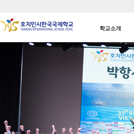
학교소개
학교장인사말
학생회장인사말
학교상징
학교연혁
학교 CI
교직원현황
학생현황
위치/전화
전경사진