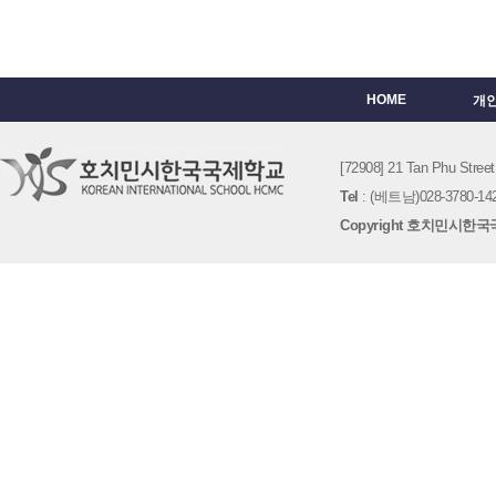
HOME
개
[72908] 21 Tan Phu St
Tel
: (베트남)028-3780-142
Copyright 호치민시한국국제학