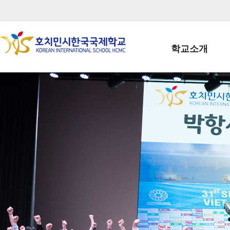
학교소개
학교장인사말
학생회장인사말
학교상징
학교연혁
학교 CI
교직원현황
학생현황
위치/전화
전경사진