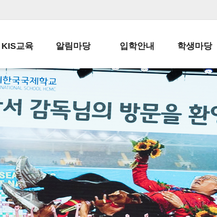
KIS교육
알림마당
입학안내
학생마당
교육목표
공지사항
전편입 전형 안내
학생생활규정
교육과정
가정통신문
전편입 공지사항
봉사활동
학사일정
납부금 안내
전-편입 서류양식
학교신문
일과시간표
주간학습안내
전출 안내
자율진로동아
재외교육기관장
스쿨버스 운행 안내
입학금/수업료
유초등 소식지
성과평가자료
급식안내
교복구입안내
서식자료실
정보공개
학부모방