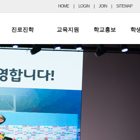
HOME
|
LOGIN
|
JOIN
|
SITEMAP
진로진학
교육지원
학교홍보
학
공지사항 및 입시자료
행정실
보도자료
초등
진로교육
학교 이사회
협력기관현황
중등
드림레터
학교운영위원회
포토갤러리
리
학교발전기금
학교 브로셔
학교건축기금
학교 홍보채널