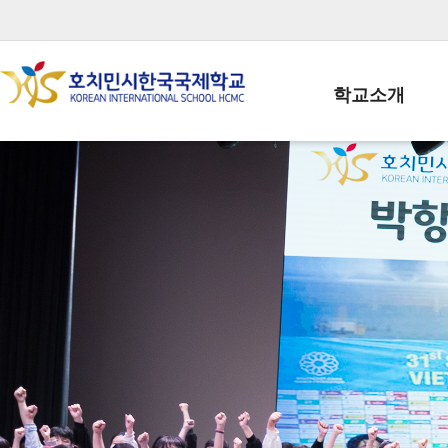
학교소개
학교장인사말
학생회장인사말
학교상징
학교연혁
학교 CI
교직원현황
학생현황
위치/전화
전경사진