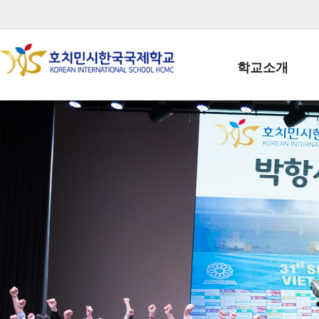
학교소개
학교장인사말
학생회장인사말
학교상징
학교연혁
학교 CI
교직원현황
학생현황
위치/전화
전경사진