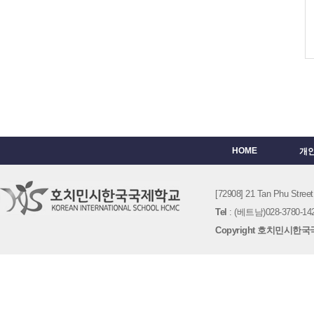
HOME
개
[72908] 21 Tan Phu St
Tel
: (베트남)028-3780-142
Copyright 호치민시한국국제학