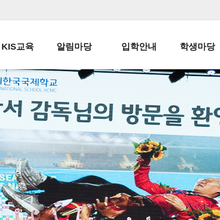
KIS교육
알림마당
입학안내
학생마당
교육목표
공지사항
전편입 전형 안내
학생생활규정
교육과정
가정통신문
전편입 공지사항
봉사활동
학사일정
납부금 안내
전-편입 서류양식
학교신문
일과시간표
주간학습안내
전출 안내
자율진로동아
재외교육기관장
스쿨버스 운행 안내
입학금/수업료
유초등 소식지
성과평가자료
급식안내
교복구입안내
서식자료실
정보공개
학부모방