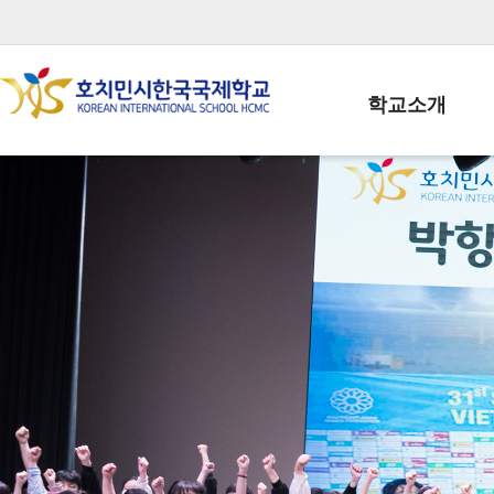
학교소개
학교장인사말
학생회장인사말
학교상징
학교연혁
학교 CI
교직원현황
학생현황
위치/전화
전경사진