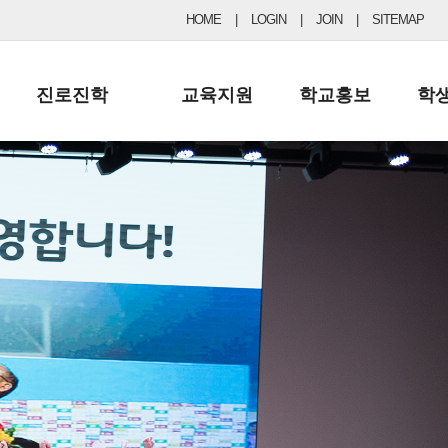
HOME
|
LOGIN
|
JOIN
|
SITEMAP
진로진학
교육지원
학교홍보
학
공지사항 및 입시자료
행정실
보도자료
초등
진로교육
학교 이사회
협력기관현황
중등
드림레터
학교운영위원회
포토갤러리
리
학교발전기금
학교 브로셔
학교건축기금
학교 홍보채널