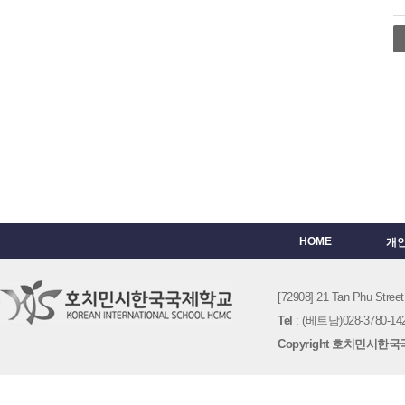
HOME
개
[72908] 21 Tan Phu St
Tel
: (베트남)028-3780-142
Copyright 호치민시한국국제학