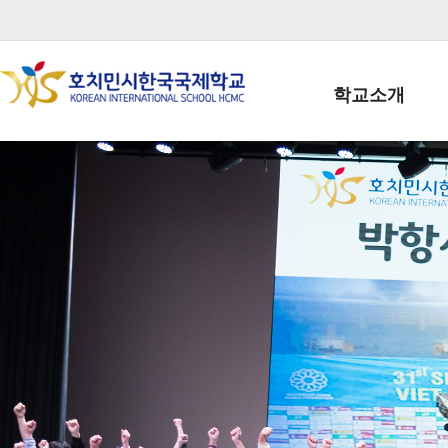
학교소개
학교장인사말
학생회장인사말
학교상징
학교연혁
학교 CI
교직원현황
학생현황
위치/전화
전경사진