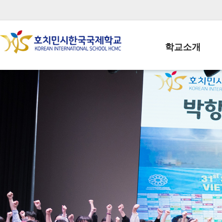
학교소개
학교장인사말
학생회장인사말
학교상징
학교연혁
학교 CI
교직원현황
학생현황
위치/전화
전경사진