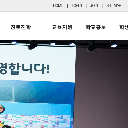
HOME
|
LOGIN
|
JOIN
|
SITEMAP
진로진학
교육지원
학교홍보
학
공지사항 및 입시자료
행정실
보도자료
초등
진로교육
학교 이사회
협력기관현황
중등
드림레터
학교운영위원회
포토갤러리
리
학교발전기금
학교 브로셔
학교건축기금
학교 홍보채널