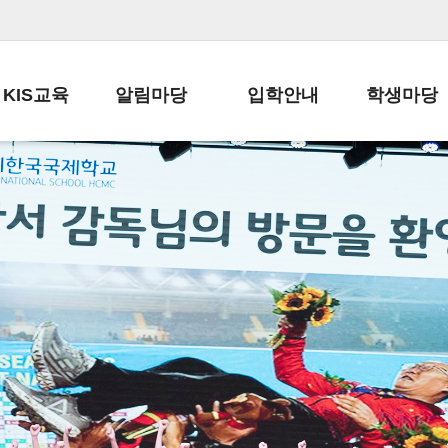
KIS교육
알림마당
입학안내
학생마당
교육목표
공지사항
전편입 전형 안내
학생생활규정
교육과정
가정통신문
전편입 공지사항
봉사활동
학사일정
납부금 안내
전-편입 서류양식
학교신문
일과시간표
주간학습안내
전출 안내
자율진로동아
재외교육기관장
스쿨버스 운행 안내
입학금/수업료
유초등 소식지
성과평가자료
급식안내
교복구입안내
서식자료실
정보공개
학부모방